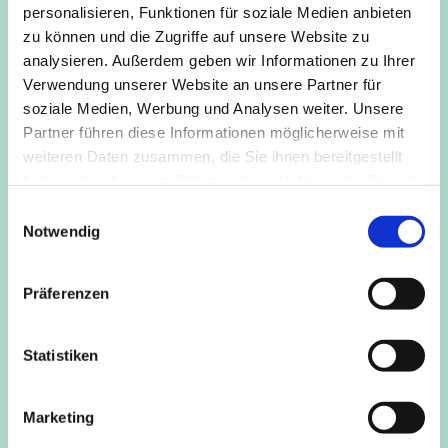
Kinder werden auf diese Weise geschult. Gesang fördert
personalisieren, Funktionen für soziale Medien anbieten
das Rhythmusgefühl und die Konzentrationsfähigkeit,
zu können und die Zugriffe auf unsere Website zu
Entspannungsspiele ermöglichen den Kindern zur Ruhe
analysieren. Außerdem geben wir Informationen zu Ihrer
zu kommen und den Unterschied von An- und
Verwendung unserer Website an unsere Partner für
Entspannung zu erleben.
soziale Medien, Werbung und Analysen weiter. Unsere
Partner führen diese Informationen möglicherweise mit
Anmeldung bei: Funtastico -Nicola Rowedder
weiteren Daten zusammen, die Sie ihnen bereitgestellt
haben oder die sie im Rahmen Ihrer Nutzung der Dienste
mail@funtastico-musical.de, Tel.: 0178 8633 596
gesammelt haben.
E
Notwendig
i
n
w
Präferenzen
i
l
l
Statistiken
i
g
Marketing
u