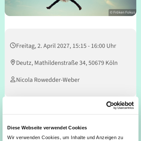
© Fröken Fokus
Freitag, 2. April 2027, 15:15 - 16:00 Uhr
Deutz, Mathildenstraße 34, 50679 Köln
Nicola Rowedder-Weber
Dieser Kurs bietet Kindern Raum zur Entfaltung ihrer
Kreativität. Durch spielerischen Tanz erlernen die Kinder
Diese Webseite verwendet Cookies
unterschiedliche Bewegungselemente. Das
Koordinationsvermögen und die Beweglichkeit der
Wir verwenden Cookies, um Inhalte und Anzeigen zu