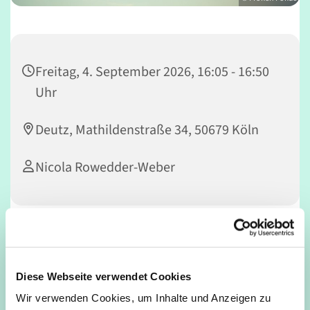
Freitag, 4. September 2026, 16:05 - 16:50
Uhr
Deutz, Mathildenstraße 34, 50679 Köln
Nicola Rowedder-Weber
Dieser Kurs bietet Kindern Raum zur Entfaltung ihrer
Kreativität. Durch spielerischen Tanz erlernen die Kinder
unterschiedliche Bewegungselemente. Das
Diese Webseite verwendet Cookies
Koordinationsvermögen und die Beweglichkeit der
Wir verwenden Cookies, um Inhalte und Anzeigen zu
Kinder werden auf diese Weise geschult. Gesang fördert