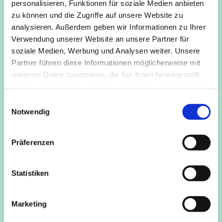
personalisieren, Funktionen für soziale Medien anbieten
das Rhythmusgefühl und die Konzentrationsfähigkeit,
zu können und die Zugriffe auf unsere Website zu
Entspannungsspiele ermöglichen den Kindern zur Ruhe
analysieren. Außerdem geben wir Informationen zu Ihrer
zu kommen und den Unterschied von An- und
Verwendung unserer Website an unsere Partner für
Entspannung zu erleben.
soziale Medien, Werbung und Analysen weiter. Unsere
Partner führen diese Informationen möglicherweise mit
Anmeldung bei: Funtastico -Nicola Rowedder
weiteren Daten zusammen, die Sie ihnen bereitgestellt
mail@funtastico-musical.de, Tel.: 0178 8633 596
haben oder die sie im Rahmen Ihrer Nutzung der Dienste
gesammelt haben.
E
Notwendig
i
n
w
Präferenzen
i
l
l
Statistiken
i
g
Marketing
u
n