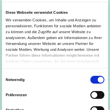
von 14-17 Uhr geöffnet, du kannst einfach nach der
Schule jederzeit vorbeikommen.
Diese Webseite verwendet Cookies
Ich freu mich auf dich!
Wir verwenden Cookies, um Inhalte und Anzeigen zu
personalisieren, Funktionen für soziale Medien anbieten
Céline
zu können und die Zugriffe auf unsere Website zu
analysieren. Außerdem geben wir Informationen zu Ihrer
Verwendung unserer Website an unsere Partner für
soziale Medien, Werbung und Analysen weiter. Unsere
Partner führen diese Informationen möglicherweise mit
weiteren Daten zusammen, die Sie ihnen bereitgestellt
haben oder die sie im Rahmen Ihrer Nutzung der Dienste
gesammelt haben.
E
Notwendig
i
n
w
Präferenzen
i
l
l
Statistiken