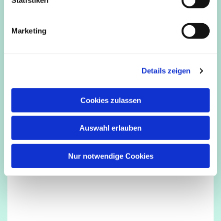
i
g
Marketing
u
n
g
Details zeigen
s
a
u
Cookies zulassen
s
w
Auswahl erlauben
a
h
l
Nur notwendige Cookies