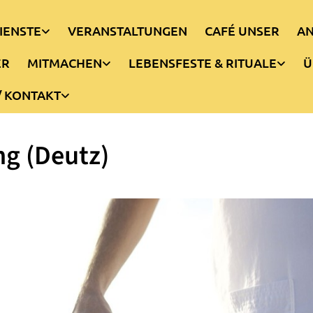
IENSTE
VERANSTALTUNGEN
CAFÉ UNSER
AN
ER
MITMACHEN
LEBENSFESTE & RITUALE
Ü
/ KONTAKT
g (Deutz)