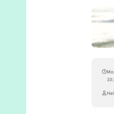
Mon
10:
He