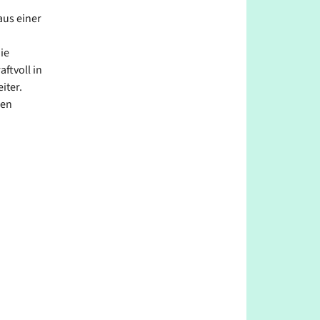
aus einer
ie
ftvoll in
iter.
den