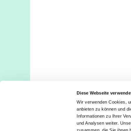
Diese Webseite verwende
Wir verwenden Cookies, um
Evangelische Kirchengemeinde Köln-Deut
anbieten zu können und di
Deutz: Tempelstraße 29, 50679 Köln
Informationen zu Ihrer Ve
Poll: Rolshover Str. 588a, 51105 Köln
und Analysen weiter. Unse
koeln-deutz-poll@ekir.de
zusammen, die Sie ihnen b