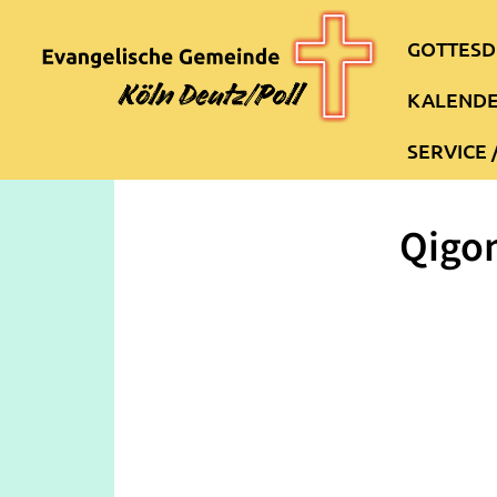
GOTTESD
KALEND
SERVICE 
Qigon