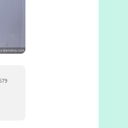
ka @pixabay.com
679