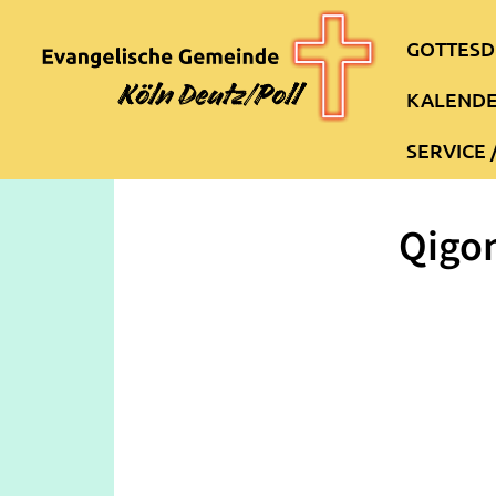
GOTTESD
KALEND
SERVICE 
Qigon