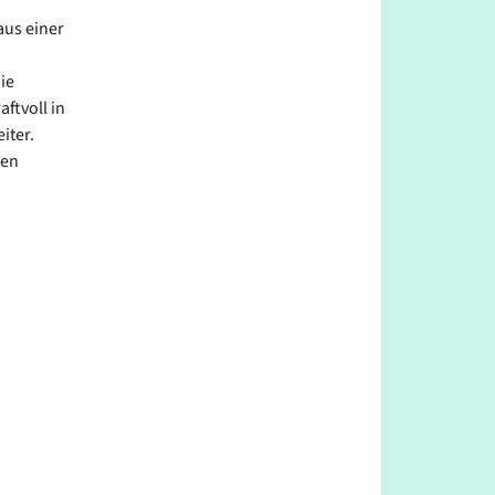
aus einer
ie
ftvoll in
iter.
den