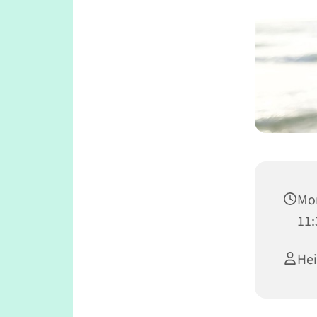
Mon
11:
He