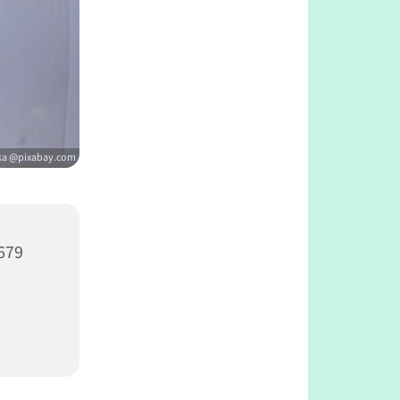
ka @pixabay.com
679