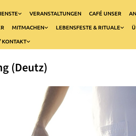
IENSTE
VERANSTALTUNGEN
CAFÉ UNSER
AN
ER
MITMACHEN
LEBENSFESTE & RITUALE
Ü
/ KONTAKT
g (Deutz)