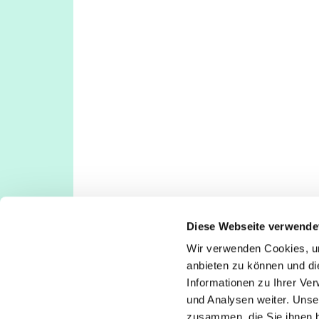
Diese Webseite verwende
Wir verwenden Cookies, um
Evangelische Kirchengemeinde Köln-Deut
anbieten zu können und di
Deutz: Tempelstraße 29, 50679 Köln
Informationen zu Ihrer Ve
Poll: Rolshover Str. 588a, 51105 Köln
und Analysen weiter. Unse
koeln-deutz-poll@ekir.de
zusammen, die Sie ihnen b