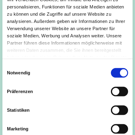
Gelenke zu befreien. Der Körper wird geschmeidig und
personalisieren, Funktionen für soziale Medien anbieten
kraftvoll in seiner Bewegungsvielfalt bewegt. Der Geist
zu können und die Zugriffe auf unsere Website zu
gesammelt, gelassen, ruhig und heiter. Ein Wohlgefühl,
analysieren. Außerdem geben wir Informationen zu Ihrer
sowie die Selbstheilungskräfte des Körpers und Geistes
Verwendung unserer Website an unsere Partner für
werden angeregt.
soziale Medien, Werbung und Analysen weiter. Unsere
Partner führen diese Informationen möglicherweise mit
Die Kurse werden von den Krankenkassen bezuschusst.
weiteren Daten zusammen, die Sie ihnen bereitgestellt
haben oder die sie im Rahmen Ihrer Nutzung der Dienste
Anmeldung bei Kursleitung: Heiko Baumann, Tel. 16 84 79
gesammelt haben.
48
E
Notwendig
i
n
w
Präferenzen
i
l
l
Statistiken
i
g
Marketing
u