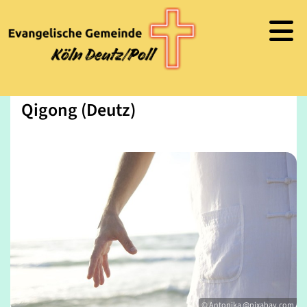
Qigong (Deutz)
© Antonika @pixabay.com