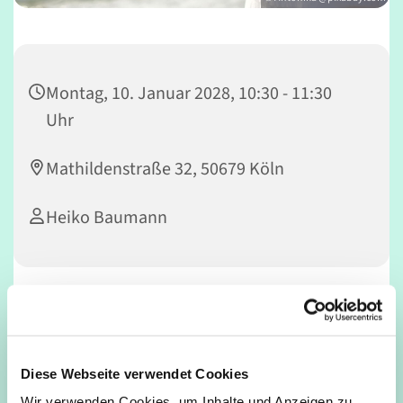
Montag, 10. Januar 2028, 10:30 - 11:30
Uhr
Mathildenstraße 32, 50679 Köln
Heiko Baumann
Im Qigong wird ein umfassendes Körper-Geist-
Gewahrsein geübt. Es besteht aus einer Kombination von
fließenden Bewegungen, Ruhe, Atemaufmerksamkeit
Diese Webseite verwendet Cookies
und Visualisierungen, die helfen Muskeln aufzubauen,
Sehnen zu stärken, sowie die Wirbelsäule und die
Wir verwenden Cookies, um Inhalte und Anzeigen zu