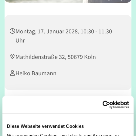
Montag, 17. Januar 2028, 10:30 - 11:30
Uhr
Mathildenstraße 32, 50679 Köln
Heiko Baumann
Im Qigong wird ein umfassendes Körper-Geist-
Gewahrsein geübt. Es besteht aus einer Kombination von
fließenden Bewegungen, Ruhe, Atemaufmerksamkeit
Diese Webseite verwendet Cookies
und Visualisierungen, die helfen Muskeln aufzubauen,
Sehnen zu stärken, sowie die Wirbelsäule und die
Wir verwenden Cookies, um Inhalte und Anzeigen zu