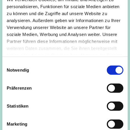
Gelenke zu befreien. Der Körper wird geschmeidig und
personalisieren, Funktionen für soziale Medien anbieten
kraftvoll in seiner Bewegungsvielfalt bewegt. Der Geist
zu können und die Zugriffe auf unsere Website zu
gesammelt, gelassen, ruhig und heiter. Ein Wohlgefühl,
analysieren. Außerdem geben wir Informationen zu Ihrer
sowie die Selbstheilungskräfte des Körpers und Geistes
Verwendung unserer Website an unsere Partner für
werden angeregt.
soziale Medien, Werbung und Analysen weiter. Unsere
Partner führen diese Informationen möglicherweise mit
Die Kurse werden von den Krankenkassen bezuschusst.
weiteren Daten zusammen, die Sie ihnen bereitgestellt
haben oder die sie im Rahmen Ihrer Nutzung der Dienste
Anmeldung bei Kursleitung: Heiko Baumann, Tel. 16 84 79
gesammelt haben.
48
E
Notwendig
i
n
w
Präferenzen
i
l
l
Statistiken
i
g
Marketing
u