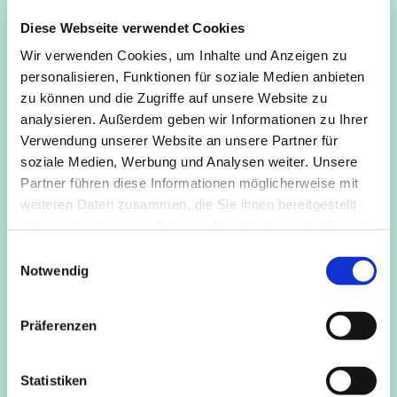
In der Meditation, sowohl im Sitzen wie im Gehen, öffnen
Diese Webseite verwendet Cookies
wir uns für die Stille des Raumes wie der Gedanken und
Eindrücke, üben die Achtsamkeit des Augenblicks, wie sie
Wir verwenden Cookies, um Inhalte und Anzeigen zu
in der Tradition des Zen oder der christlichen
personalisieren, Funktionen für soziale Medien anbieten
Kontemplation geübt wird.
zu können und die Zugriffe auf unsere Website zu
analysieren. Außerdem geben wir Informationen zu Ihrer
Diese Gruppe ist offen für alle, die in Form einer solchen
Verwendung unserer Website an unsere Partner für
Übung spirituelle Erfahrung suchen und sich auf einen
soziale Medien, Werbung und Analysen weiter. Unsere
inneren Weg der Wandlung einlassen möchten.
Partner führen diese Informationen möglicherweise mit
weiteren Daten zusammen, die Sie ihnen bereitgestellt
Nach Absprache ist eine individuelle Einführung vor
haben oder die sie im Rahmen Ihrer Nutzung der Dienste
Beginn sowie die Begleitung durch Gespräche möglich.
gesammelt haben.
E
Bitte vorher anmelden.
Kosten
frei
Anm. / Info
Marianne
Notwendig
i
& Karsten Leverenz, 02233-23277
n
mk.leverenz@freenet.de
w
Präferenzen
i
l
l
Statistiken