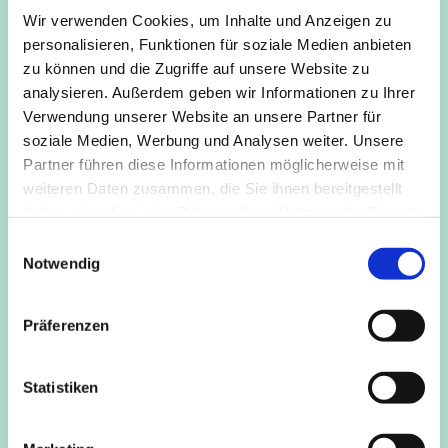
in der Tradition des Zen oder der christlichen
Wir verwenden Cookies, um Inhalte und Anzeigen zu
Kontemplation geübt wird.
personalisieren, Funktionen für soziale Medien anbieten
Diese Gruppe ist offen für alle, die in Form einer solchen
zu können und die Zugriffe auf unsere Website zu
Übung spirituelle Erfahrung suchen und sich auf einen
analysieren. Außerdem geben wir Informationen zu Ihrer
inneren Weg der Wandlung einlassen möchten.
Verwendung unserer Website an unsere Partner für
soziale Medien, Werbung und Analysen weiter. Unsere
Nach Absprache ist eine individuelle Einführung vor
Partner führen diese Informationen möglicherweise mit
Beginn sowie die Begleitung durch Gespräche möglich.
weiteren Daten zusammen, die Sie ihnen bereitgestellt
haben oder die sie im Rahmen Ihrer Nutzung der Dienste
Bitte vorher anmelden.
Kosten
frei
Anm. / Info
Marianne
gesammelt haben.
& Karsten Leverenz, 02233-23277
E
mk.leverenz@freenet.de
Notwendig
i
n
w
Präferenzen
i
l
l
Statistiken
i
g