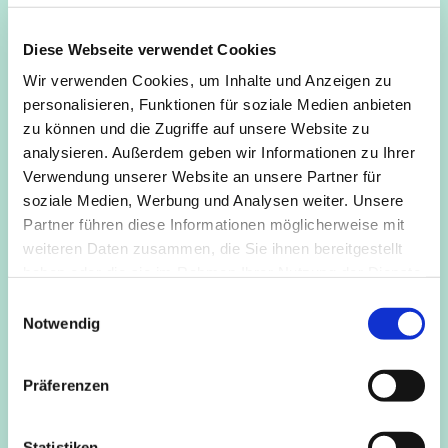
Mo, Di
und
Fr
kann in der Gruppe, nach einem kurzen
Impulstext, das
Sitzen in der Stille ohne Anleitung
geübt
Diese Webseite verwendet Cookies
werden.
Wir verwenden Cookies, um Inhalte und Anzeigen zu
Mi
wird, ebenfalls nach einem kurzen Textimpuls, eine
personalisieren, Funktionen für soziale Medien anbieten
geleitete Metta-Meditation
angeboten (Liebende Güte).
zu können und die Zugriffe auf unsere Website zu
analysieren. Außerdem geben wir Informationen zu Ihrer
Do
wird, nach dem kurzen Impuls, für 15 Minuten
Verwendung unserer Website an unsere Partner für
„
getönt
“, worauf sich 15 Minuten Sitzen in der Stille
soziale Medien, Werbung und Analysen weiter. Unsere
anschließen.
Partner führen diese Informationen möglicherweise mit
weiteren Daten zusammen, die Sie ihnen bereitgestellt
Eine Einführung in das Sitzen, die Sitzhaltung und
haben oder die sie im Rahmen Ihrer Nutzung der Dienste
ähnliches gibt es gerne vorher bei Nachfrage.
gesammelt haben.
E
Kosten
frei
Notwendig
i
n
Anmeldung/Info
Roger Brandl, 0157 5034 2436,
w
roger.brandl@kapellederstille.de
Präferenzen
i
l
l
Statistiken