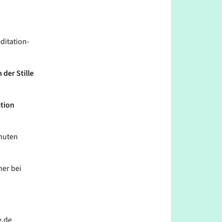
ditation-
 der Stille
ation
inuten
her bei
e.de