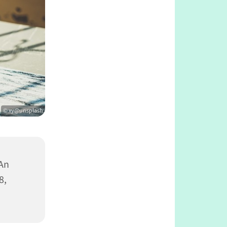
© xy@unsplash
 An
8,