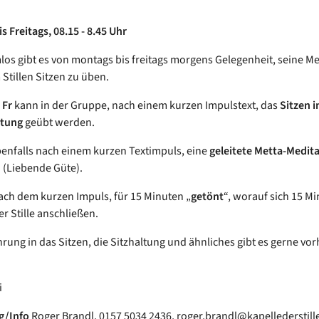
 Freitags, 08.15 - 8.45 Uhr
los gibt es von montags bis freitags morgens Gelegenheit, seine Me
 Stillen Sitzen zu üben.
d
Fr
kann in der Gruppe, nach einem kurzen Impulstext, das
Sitzen in
itung
geübt werden.
enfalls nach einem kurzen Textimpuls, eine
geleitete Metta-Medit
(Liebende Güte).
ach dem kurzen Impuls, für 15 Minuten „
getönt
“, worauf sich 15 M
er Stille anschließen.
hrung in das Sitzen, die Sitzhaltung und ähnliches gibt es gerne vor
.
i
g/Info
Roger Brandl, 0157 5034 2436, roger.brandl@kapellederstill