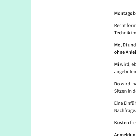
Montags bis
Recht form
Technik im
Mo, Di
un
ohne Anle
Mi
wird, eb
angeboten 
Do
wird, n
Sitzen in d
Eine Einfü
Nachfrage
Kosten
fre
Anmeldun