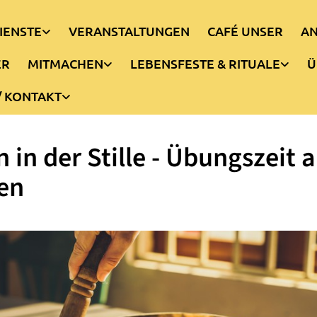
IENSTE
VERANSTALTUNGEN
CAFÉ UNSER
AN
ER
MITMACHEN
LEBENSFESTE & RITUALE
Ü
/ KONTAKT
n in der Stille - Übungszeit 
en