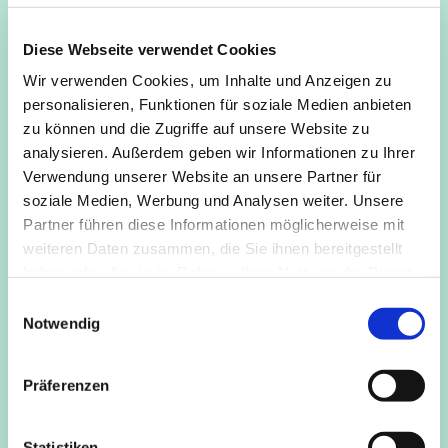
Mo, Di
und
Fr
kann in der Gruppe, nach einem kurzen
Impulstext, das
Sitzen in der Stille ohne Anleitung
geübt
Diese Webseite verwendet Cookies
werden.
Wir verwenden Cookies, um Inhalte und Anzeigen zu
Mi
wird, ebenfalls nach einem kurzen Textimpuls, eine
personalisieren, Funktionen für soziale Medien anbieten
geleitete Metta-Meditation
angeboten (Liebende Güte).
zu können und die Zugriffe auf unsere Website zu
analysieren. Außerdem geben wir Informationen zu Ihrer
Do
wird, nach dem kurzen Impuls, für 15 Minuten
Verwendung unserer Website an unsere Partner für
„
getönt
“, worauf sich 15 Minuten Sitzen in der Stille
soziale Medien, Werbung und Analysen weiter. Unsere
anschließen.
Partner führen diese Informationen möglicherweise mit
weiteren Daten zusammen, die Sie ihnen bereitgestellt
Eine Einführung in das Sitzen, die Sitzhaltung und
haben oder die sie im Rahmen Ihrer Nutzung der Dienste
ähnliches gibt es gerne vorher bei Nachfrage.
gesammelt haben.
E
Kosten
frei
Notwendig
i
n
Anmeldung/Info
Roger Brandl, 0157 5034 2436,
w
roger.brandl@kapellederstille.de
Präferenzen
i
l
l
Statistiken