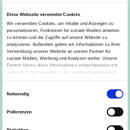
Mo, Di
und
Fr
kann in der Gruppe, nach einem kurzen
Impulstext, das
Sitzen in der Stille ohne Anleitung
geübt
Diese Webseite verwendet Cookies
werden.
Wir verwenden Cookies, um Inhalte und Anzeigen zu
Mi
wird, ebenfalls nach einem kurzen Textimpuls, eine
personalisieren, Funktionen für soziale Medien anbieten
geleitete Metta-Meditation
angeboten (Liebende Güte).
zu können und die Zugriffe auf unsere Website zu
analysieren. Außerdem geben wir Informationen zu Ihrer
Do
wird, nach dem kurzen Impuls, für 15 Minuten
Verwendung unserer Website an unsere Partner für
„
getönt
“, worauf sich 15 Minuten Sitzen in der Stille
soziale Medien, Werbung und Analysen weiter. Unsere
anschließen.
Partner führen diese Informationen möglicherweise mit
weiteren Daten zusammen, die Sie ihnen bereitgestellt
Eine Einführung in das Sitzen, die Sitzhaltung und
haben oder die sie im Rahmen Ihrer Nutzung der Dienste
ähnliches gibt es gerne vorher bei Nachfrage.
gesammelt haben.
E
Kosten
frei
Notwendig
i
n
Anmeldung/Info
Roger Brandl, 0157 5034 2436,
w
roger.brandl@kapellederstille.de
Präferenzen
i
l
l
Statistiken