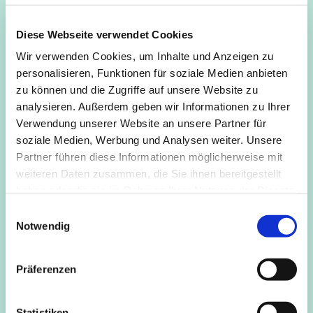
Mo, Di
und
Fr
kann in der Gruppe, nach einem kurzen
Impulstext, das
Sitzen in der Stille ohne Anleitung
geübt
Diese Webseite verwendet Cookies
werden.
Wir verwenden Cookies, um Inhalte und Anzeigen zu
Mi
wird, ebenfalls nach einem kurzen Textimpuls, eine
personalisieren, Funktionen für soziale Medien anbieten
geleitete Metta-Meditation
angeboten (Liebende Güte).
zu können und die Zugriffe auf unsere Website zu
analysieren. Außerdem geben wir Informationen zu Ihrer
Do
wird, nach dem kurzen Impuls, für 15 Minuten
Verwendung unserer Website an unsere Partner für
„
getönt
“, worauf sich 15 Minuten Sitzen in der Stille
soziale Medien, Werbung und Analysen weiter. Unsere
anschließen.
Partner führen diese Informationen möglicherweise mit
weiteren Daten zusammen, die Sie ihnen bereitgestellt
Eine Einführung in das Sitzen, die Sitzhaltung und
haben oder die sie im Rahmen Ihrer Nutzung der Dienste
ähnliches gibt es gerne vorher bei Nachfrage.
gesammelt haben.
E
Kosten
frei
Notwendig
i
n
Anmeldung/Info
Roger Brandl, 0157 5034 2436,
w
roger.brandl@kapellederstille.de
Präferenzen
i
l
l
Statistiken