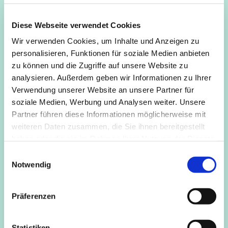
Mo, Di
und
Fr
kann in der Gruppe, nach einem kurzen
Impulstext, das
Sitzen in der Stille ohne Anleitung
geübt
Diese Webseite verwendet Cookies
werden.
Wir verwenden Cookies, um Inhalte und Anzeigen zu
Mi
wird, ebenfalls nach einem kurzen Textimpuls, eine
personalisieren, Funktionen für soziale Medien anbieten
geleitete Metta-Meditation
angeboten (Liebende Güte).
zu können und die Zugriffe auf unsere Website zu
analysieren. Außerdem geben wir Informationen zu Ihrer
Do
wird, nach dem kurzen Impuls, für 15 Minuten
Verwendung unserer Website an unsere Partner für
„
getönt
“, worauf sich 15 Minuten Sitzen in der Stille
soziale Medien, Werbung und Analysen weiter. Unsere
anschließen.
Partner führen diese Informationen möglicherweise mit
weiteren Daten zusammen, die Sie ihnen bereitgestellt
Eine Einführung in das Sitzen, die Sitzhaltung und
haben oder die sie im Rahmen Ihrer Nutzung der Dienste
ähnliches gibt es gerne vorher bei Nachfrage.
gesammelt haben.
E
Kosten
frei
Notwendig
i
n
Anmeldung/Info
Roger Brandl, 0157 5034 2436,
w
roger.brandl@kapellederstille.de
Präferenzen
i
l
l
Statistiken