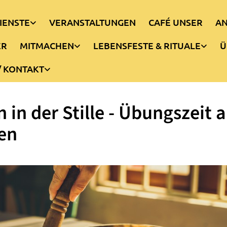
IENSTE
VERANSTALTUNGEN
CAFÉ UNSER
AN
ER
MITMACHEN
LEBENSFESTE & RITUALE
Ü
/ KONTAKT
n in der Stille - Übungszeit 
en