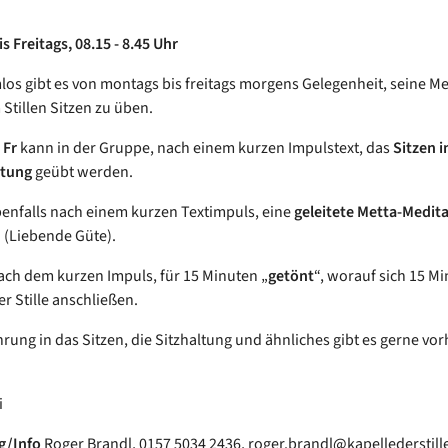
 Freitags, 08.15 - 8.45 Uhr
los gibt es von montags bis freitags morgens Gelegenheit, seine Me
 Stillen Sitzen zu üben.
d
Fr
kann in der Gruppe, nach einem kurzen Impulstext, das
Sitzen in
itung
geübt werden.
enfalls nach einem kurzen Textimpuls, eine
geleitete Metta-Medit
(Liebende Güte).
ach dem kurzen Impuls, für 15 Minuten „
getönt
“, worauf sich 15 M
er Stille anschließen.
hrung in das Sitzen, die Sitzhaltung und ähnliches gibt es gerne vor
.
i
g/Info
Roger Brandl, 0157 5034 2436, roger.brandl@kapellederstill