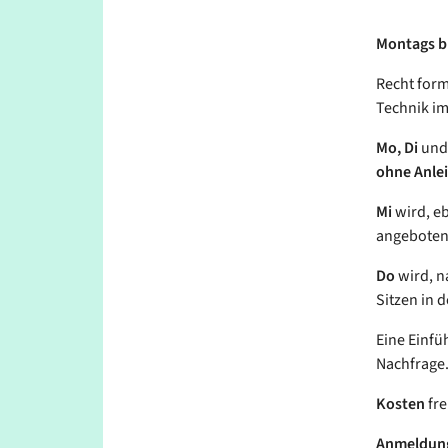
Montags bis
Recht form
Technik im
Mo, Di
un
ohne Anle
Mi
wird, eb
angeboten 
Do
wird, n
Sitzen in d
Eine Einfü
Nachfrage
Kosten
fre
Anmeldun