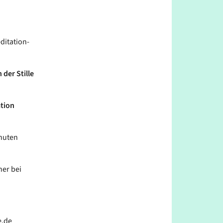
ditation-
 der Stille
ation
inuten
her bei
e.de