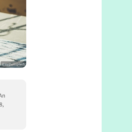
© xy@unsplash
 An
8,