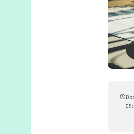
Don
08: