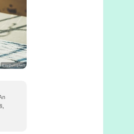
© xy@unsplash
 An
8,