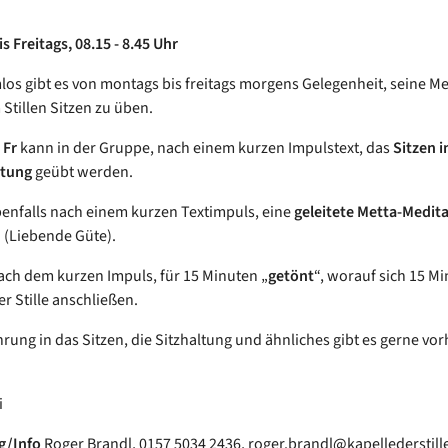
 Freitags, 08.15 - 8.45 Uhr
los gibt es von montags bis freitags morgens Gelegenheit, seine Me
 Stillen Sitzen zu üben.
d
Fr
kann in der Gruppe, nach einem kurzen Impulstext, das
Sitzen in
itung
geübt werden.
enfalls nach einem kurzen Textimpuls, eine
geleitete Metta-Medit
(Liebende Güte).
ach dem kurzen Impuls, für 15 Minuten „
getönt
“, worauf sich 15 M
er Stille anschließen.
hrung in das Sitzen, die Sitzhaltung und ähnliches gibt es gerne vor
.
i
g/Info
Roger Brandl, 0157 5034 2436, roger.brandl@kapellederstill