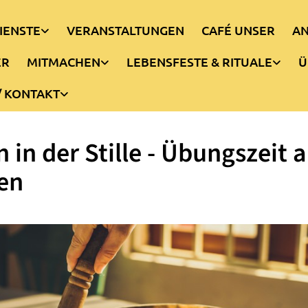
IENSTE
VERANSTALTUNGEN
CAFÉ UNSER
AN
ER
MITMACHEN
LEBENSFESTE & RITUALE
Ü
/ KONTAKT
n in der Stille - Übungszeit 
en