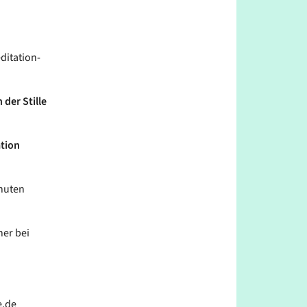
ditation-
 der Stille
ation
inuten
her bei
e.de