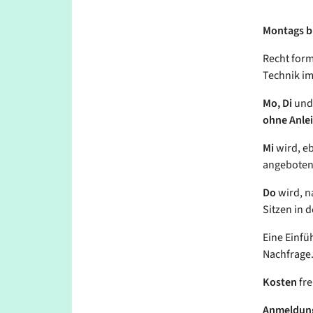
Montags bis
Recht form
Technik im
Mo, Di
un
ohne Anle
Mi
wird, eb
angeboten 
Do
wird, n
Sitzen in d
Eine Einfü
Nachfrage
Kosten
fre
Anmeldun