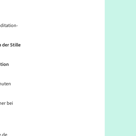
ditation-
 der Stille
ation
inuten
her bei
e.de