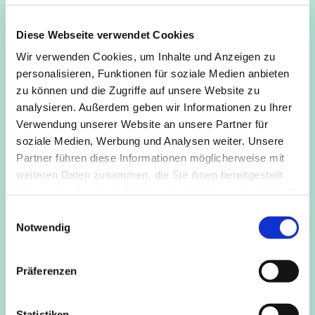
Mo, Di
und
Fr
kann in der Gruppe, nach einem kurzen
Impulstext, das
Sitzen in der Stille ohne Anleitung
geübt
Diese Webseite verwendet Cookies
werden.
Wir verwenden Cookies, um Inhalte und Anzeigen zu
Mi
wird, ebenfalls nach einem kurzen Textimpuls, eine
personalisieren, Funktionen für soziale Medien anbieten
geleitete Metta-Meditation
angeboten (Liebende Güte).
zu können und die Zugriffe auf unsere Website zu
analysieren. Außerdem geben wir Informationen zu Ihrer
Do
wird, nach dem kurzen Impuls, für 15 Minuten
Verwendung unserer Website an unsere Partner für
„
getönt
“, worauf sich 15 Minuten Sitzen in der Stille
soziale Medien, Werbung und Analysen weiter. Unsere
anschließen.
Partner führen diese Informationen möglicherweise mit
weiteren Daten zusammen, die Sie ihnen bereitgestellt
Eine Einführung in das Sitzen, die Sitzhaltung und
haben oder die sie im Rahmen Ihrer Nutzung der Dienste
ähnliches gibt es gerne vorher bei Nachfrage.
gesammelt haben.
E
Kosten
frei
Notwendig
i
n
Anmeldung/Info
Roger Brandl, 0157 5034 2436,
w
roger.brandl@kapellederstille.de
Präferenzen
i
l
l
Statistiken