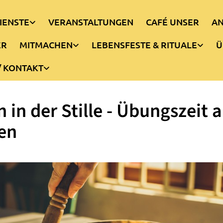
IENSTE
VERANSTALTUNGEN
CAFÉ UNSER
AN
ER
MITMACHEN
LEBENSFESTE & RITUALE
Ü
/ KONTAKT
n in der Stille - Übungszeit 
en