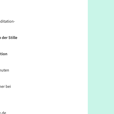
ditation-
 der Stille
ation
inuten
her bei
e.de