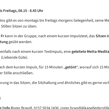
 Freitags, 08.15 - 8.45 Uhr
los gibt es von montags bis freitags morgens Gelegenheit, seine Me
 Stillen Sitzen zu üben.
d
Fr
kann in der Gruppe, nach einem kurzen Impulstext, das
Sitzen in
itung
geübt werden.
enfalls nach einem kurzen Textimpuls, eine
geleitete Metta-Medit
(Liebende Güte).
ach dem kurzen Impuls, für 15 Minuten „
getönt
“, worauf sich 15 M
er Stille anschließen.
hrung in das Sitzen, die Sitzhaltung und ähnliches gibt es gerne vor
.
i
g/Info
Roger Brandl, 0157 5034 2436, roger.brandl@kapellederstill