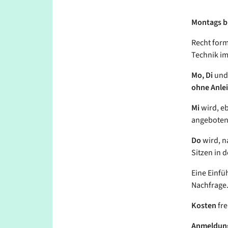
Montags bis
Recht form
Technik im
Mo, Di
un
ohne Anle
Mi
wird, eb
angeboten 
Do
wird, n
Sitzen in d
Eine Einfü
Nachfrage
Kosten
fre
Anmeldun