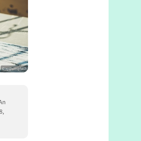
© xy@unsplash
 An
8,