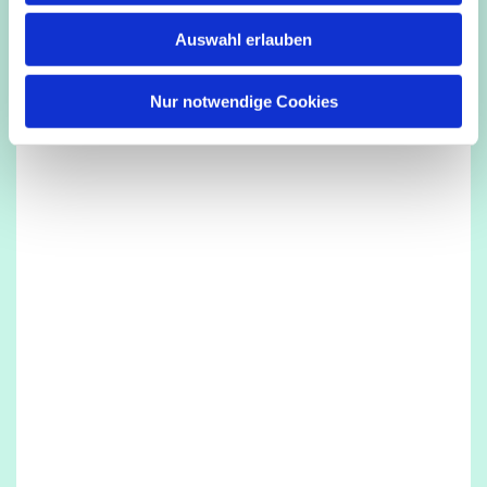
w
Auswahl erlauben
a
h
l
Nur notwendige Cookies