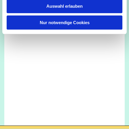
w
Auswahl erlauben
a
h
l
Nur notwendige Cookies