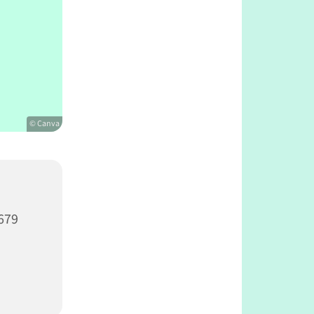
© Canva
679