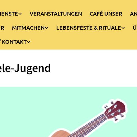
IENSTE
VERANSTALTUNGEN
CAFÉ UNSER
AN
ER
MITMACHEN
LEBENSFESTE & RITUALE
Ü
/ KONTAKT
ele-Jugend