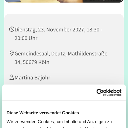
Dienstag, 23. November 2027, 18:30 -
20:00 Uhr
Gemeindesaal, Deutz, Mathildenstraße
34, 50679 Köln
Martina Bajohr
Yoga macht Spaß!
Diese Webseite verwendet Cookies
Gerade für Menschen in der zweiten Lebenshälfte trägt
Wir verwenden Cookies, um Inhalte und Anzeigen zu
eine regelmäßige Yoga-Praxis außerordentlich zum