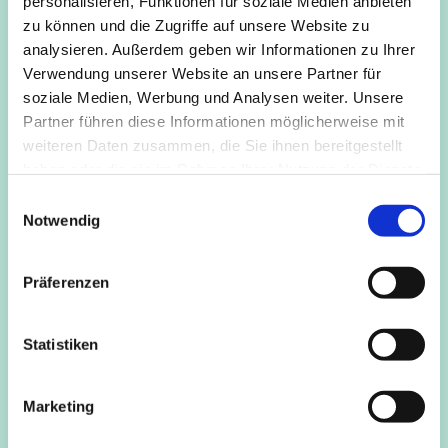
personalisieren, Funktionen für soziale Medien anbieten
Wohlbefinden bei. Sie vertreibt Steifheit, Trägheit und
zu können und die Zugriffe auf unsere Website zu
unterstützt heilende Kräfte. Bewegungen werden
analysieren. Außerdem geben wir Informationen zu Ihrer
geschmeidiger, Konzentrationsfähigkeit gestärkt,
Verwendung unserer Website an unsere Partner für
Gleichgewichtssinn verbessert
soziale Medien, Werbung und Analysen weiter. Unsere
Partner führen diese Informationen möglicherweise mit
Weitere Information und Anmeldung beiKursleitung
weiteren Daten zusammen, die Sie ihnen bereitgestellt
Martina Bajohr (zertifizierte Yogalehrerin). Tel. 0221 - 16
haben oder die sie im Rahmen Ihrer Nutzung der Dienste
86 336 oder per Mail: info@martina-bajohr.de
gesammelt haben.
E
Notwendig
i
n
w
Präferenzen
i
l
l
Statistiken
i
g
Marketing
u
n