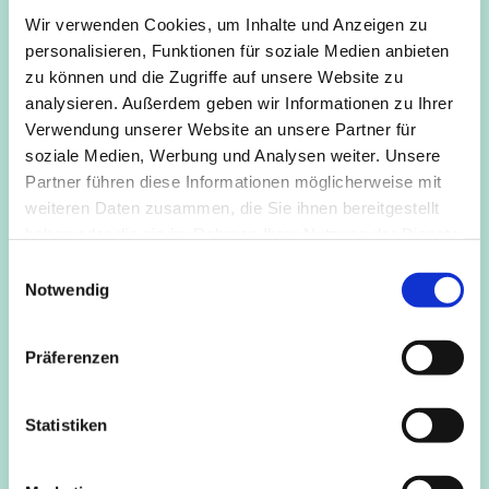
Die Übungen sind auf die besonderen Bedingungen im
Wir verwenden Cookies, um Inhalte und Anzeigen zu
Alter angepasst. Dazu nutzen wir Stühle - niemand muss
personalisieren, Funktionen für soziale Medien anbieten
auf dem Boden sitzen. Du machst so viel wie Du kannst.
zu können und die Zugriffe auf unsere Website zu
Die Übungen werden langsam ausgeführt und es ist viel
analysieren. Außerdem geben wir Informationen zu Ihrer
Zeit für die Beweußtmachung des Atmens. Alle üben im
Verwendung unserer Website an unsere Partner für
Rahmen ihrer Möglichkeiten und erweitern diese Schritt
soziale Medien, Werbung und Analysen weiter. Unsere
für Schritt. Dabei helfen uns Gurte und Klötze als
Partner führen diese Informationen möglicherweise mit
Hilfsmittel.
weiteren Daten zusammen, die Sie ihnen bereitgestellt
haben oder die sie im Rahmen Ihrer Nutzung der Dienste
Weitere Information und Anmeldung beiKursleitung
gesammelt haben.
Martina Bajohr (zertifizierte Yogalehrerin). Tel. 0221 - 16
E
Notwendig
86 336 oder per Mail: info@martina-bajohr.de
i
n
w
Präferenzen
i
l
l
Statistiken
i
g