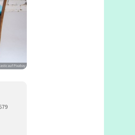
stic auf Pixabay
679