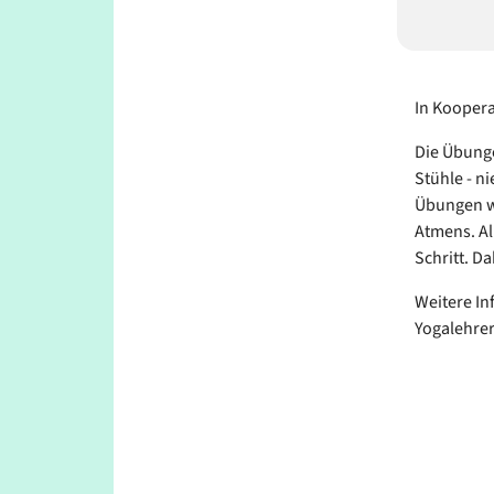
In Kooper
Die Übunge
Stühle - n
Übungen we
Atmens. Al
Schritt. Da
Weitere In
Yogalehrer