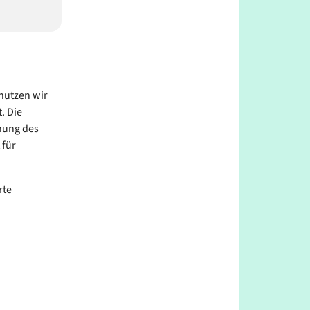
nutzen wir
. Die
hung des
 für
rte