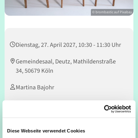
© brombastic auf Pixabay
Dienstag, 27. April 2027, 10:30 - 11:30 Uhr
Gemeindesaal, Deutz, Mathildenstraße
34, 50679 Köln
Martina Bajohr
In Kooperation mit dem Seniorennetzwerk Deutz
Diese Webseite verwendet Cookies
Die Übungen sind auf die besonderen Bedingungen im