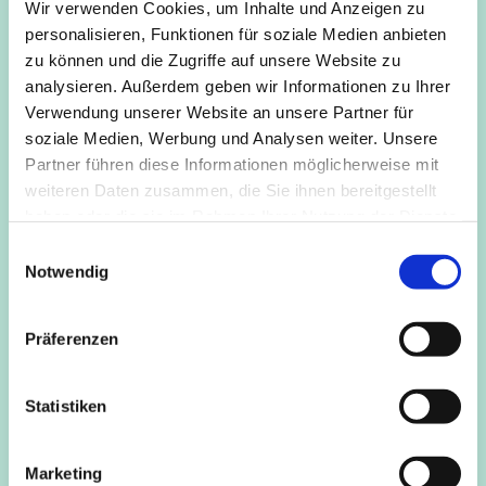
Alter angepasst. Dazu nutzen wir Stühle - niemand muss
Wir verwenden Cookies, um Inhalte und Anzeigen zu
auf dem Boden sitzen. Du machst so viel wie Du kannst.
personalisieren, Funktionen für soziale Medien anbieten
Die Übungen werden langsam ausgeführt und es ist viel
zu können und die Zugriffe auf unsere Website zu
Zeit für die Beweußtmachung des Atmens. Alle üben im
analysieren. Außerdem geben wir Informationen zu Ihrer
Rahmen ihrer Möglichkeiten und erweitern diese Schritt
Verwendung unserer Website an unsere Partner für
für Schritt. Dabei helfen uns Gurte und Klötze als
soziale Medien, Werbung und Analysen weiter. Unsere
Hilfsmittel.
Partner führen diese Informationen möglicherweise mit
weiteren Daten zusammen, die Sie ihnen bereitgestellt
Weitere Information und Anmeldung beiKursleitung
haben oder die sie im Rahmen Ihrer Nutzung der Dienste
Martina Bajohr (zertifizierte Yogalehrerin). Tel. 0221 - 16
gesammelt haben.
E
86 336 oder per Mail: info@martina-bajohr.de
Notwendig
i
n
w
Präferenzen
i
l
l
Statistiken
i
g
Marketing
u