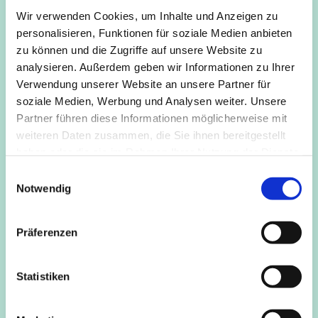
Die Übungen sind auf die besonderen Bedingungen im
Wir verwenden Cookies, um Inhalte und Anzeigen zu
Alter angepasst. Dazu nutzen wir Stühle - niemand muss
personalisieren, Funktionen für soziale Medien anbieten
auf dem Boden sitzen. Du machst so viel wie Du kannst.
zu können und die Zugriffe auf unsere Website zu
Die Übungen werden langsam ausgeführt und es ist viel
analysieren. Außerdem geben wir Informationen zu Ihrer
Zeit für die Beweußtmachung des Atmens. Alle üben im
Verwendung unserer Website an unsere Partner für
Rahmen ihrer Möglichkeiten und erweitern diese Schritt
soziale Medien, Werbung und Analysen weiter. Unsere
für Schritt. Dabei helfen uns Gurte und Klötze als
Partner führen diese Informationen möglicherweise mit
Hilfsmittel.
weiteren Daten zusammen, die Sie ihnen bereitgestellt
haben oder die sie im Rahmen Ihrer Nutzung der Dienste
Weitere Information und Anmeldung beiKursleitung
gesammelt haben.
Martina Bajohr (zertifizierte Yogalehrerin). Tel. 0221 - 16
E
Notwendig
86 336 oder per Mail: info@martina-bajohr.de
i
n
w
Präferenzen
i
l
l
Statistiken
i
g