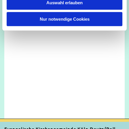
Auswahl erlauben
a
h
l
Nur notwendige Cookies
Evangelische Kirchengemeinde Köln-Deutz/Poll