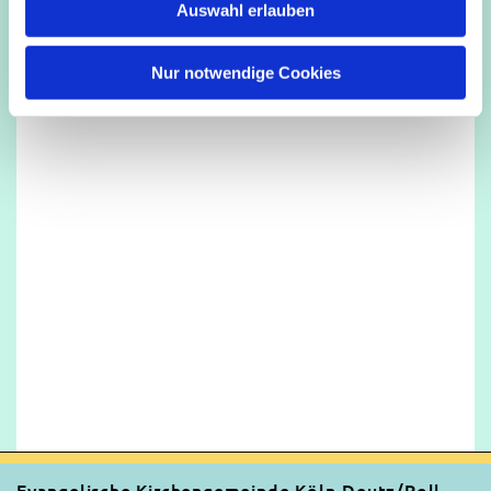
Auswahl erlauben
a
h
l
Nur notwendige Cookies
Evangelische Kirchengemeinde Köln-Deutz/Poll