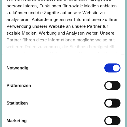
Wlan für Gäste
personalisieren, Funktionen für soziale Medien anbieten
Lichttechnik für unterschiedliche Stimmungen
zu können und die Zugriffe auf unsere Website zu
(hell, fokussiert, atmosphärisch)
analysieren. Außerdem geben wir Informationen zu Ihrer
Feste Beamer für Präsentationen
Verwendung unserer Website an unsere Partner für
soziale Medien, Werbung und Analysen weiter. Unsere
Musik
Partner führen diese Informationen möglicherweise mit
weiteren Daten zusammen, die Sie ihnen bereitgestellt
Flügel
haben oder die sie im Rahmen Ihrer Nutzung der Dienste
Orgel
gesammelt haben.
E
Stagepiano
Notwendig
i
gute Akustik für Chor, Ensembles und
n
Solist*innen
w
Präferenzen
i
Möblierung & Aufbau
l
l
Statistiken
flexible Bestuhlung (Reihen, Stuhlkreis, freie
i
Fläche)
g
Möglichkeit für Dinner- oder Bankett-Setup mit
Marketing
u
Tischen