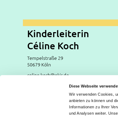
Kinderleiterin
Céline Koch
Tempelstraße 29
50679 Köln
celine.koch@ekir.de
+49 177 87 27 83 6
Diese Webseite verwende
Wir verwenden Cookies, um
Evangelische Kirchengemeinde Köln-Deut
anbieten zu können und di
Deutz: Tempelstraße 29, 50679 Köln
Informationen zu Ihrer Ve
Poll: Rolshover Str. 588a, 51105 Köln
und Analysen weiter. Unse
koeln-deutz-poll@ekir.de