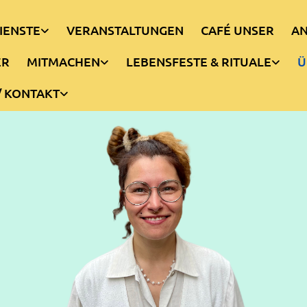
IENSTE
VERANSTALTUNGEN
CAFÉ UNSER
AN
ER
MITMACHEN
LEBENSFESTE & RITUALE
Ü
/ KONTAKT